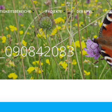
TIGKEITSBEREICHE
PROJEKTE
DER LPV
SER
_090842083