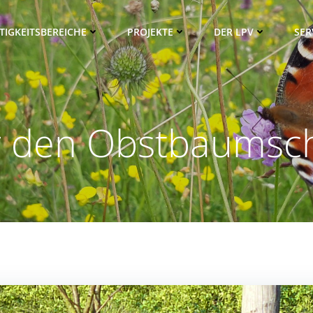
TIGKEITSBEREICHE
PROJEKTE
DER LPV
SER
für den Obstbaumsch