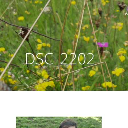
Zum
Inhalt
TÄ
springen
DSC_2202