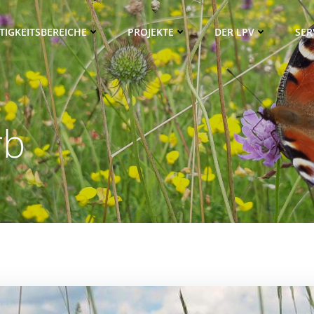
TIGKEITSBEREICHE
PROJEKTE
DER LPV
SER
rb