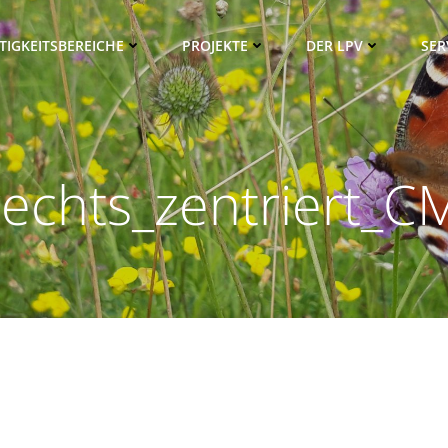
TIGKEITSBEREICHE
PROJEKTE
DER LPV
SER
echts_zentriert_C